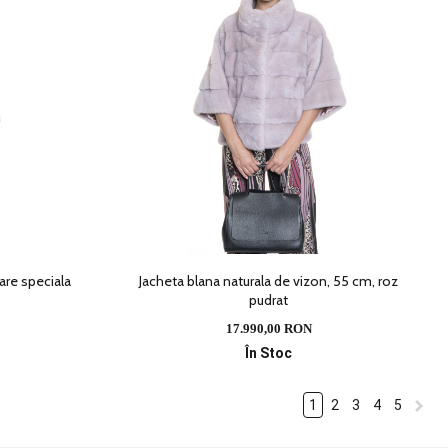
are speciala
Jacheta blana naturala de vizon, 55 cm, roz
pudrat
17.990,00 RON
În Stoc
1
2
3
4
5