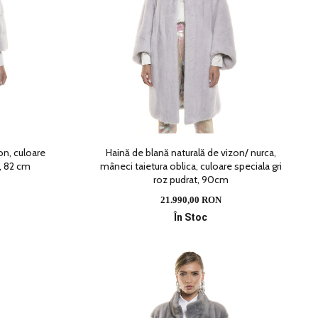
on, culoare
Haină de blană naturală de vizon/ nurca,
t, 82 cm
mâneci taietura oblica, culoare speciala gri
roz pudrat, 90cm
21.990,00 RON
În Stoc