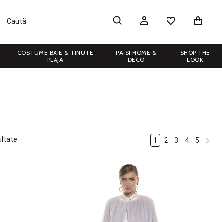
COSTUME BAIE & TINUTE
PAISI HOME &
SHOP THE
PLAJA
DECO
LOOK
ultate
1
2
3
4
5