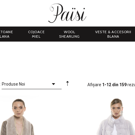
LTOANE
COJOACE
WOOL
VESTE & ACCESORII
LANA
MIEL
SHEARLING
BLANA
:
Afișare
1-12 din 159
rez