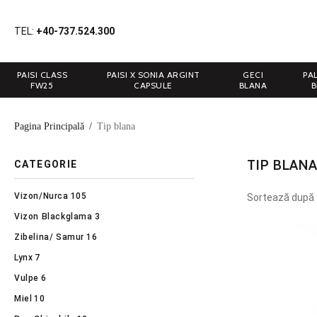
TEL:
+40-737.524.300
PAISI CLASS
PAISI X SONIA ARGINT
GECI
PA
FW25
CAPSULE
BLANA
B
Pagina Principală
/
Tip blana
TIP BLANA
CATEGORIE
Vizon/Nurca
105
Sortează după 
Vizon Blackglama
3
Zibelina/ Samur
16
Lynx
7
Vulpe
6
Miel
10