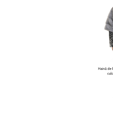
Haină de 
cul