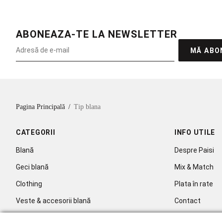
ABONEAZA-TE LA NEWSLETTER
MĂ ABO
Pagina Principală
/
Tip blana
CATEGORII
INFO UTILE
Blană
Despre Paisi
Geci blană
Mix & Match
Clothing
Plata în rate
Veste & accesorii blană
Contact
Celebritati