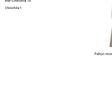
Rex-Chinchila
10
Chinchila
1
Palton rever