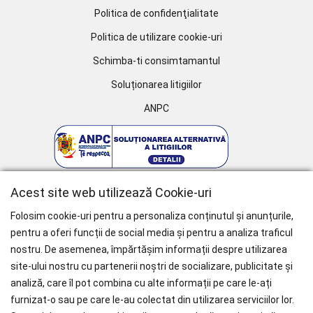
Politica de confidenţialitate
Politica de utilizare cookie-uri
Schimba-ti consimtamantul
Soluționarea litigiilor
ANPC
Acest site web utilizează Cookie-uri
Folosim cookie-uri pentru a personaliza conținutul și anunțurile,
pentru a oferi funcții de social media și pentru a analiza traficul
nostru. De asemenea, împărtășim informații despre utilizarea
WHY CHOOSE PAÏSI
site-ului nostru cu partenerii noștri de socializare, publicitate și
analiză, care îl pot combina cu alte informații pe care le-ați
Branduri Internationale
furnizat-o sau pe care le-au colectat din utilizarea serviciilor lor.
Livrare Gratuită
pentru Comenzile mai mari de 1000 RON.