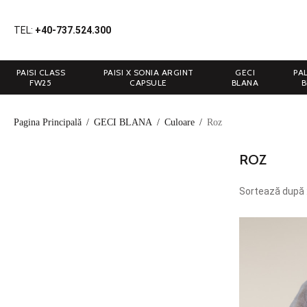
TEL:
+40-737.524.300
PAISI CLASS
PAISI X SONIA ARGINT
GECI
PA
FW25
CAPSULE
BLANA
B
Pagina Principală
/
GECI BLANA
/
Culoare
/
Roz
ROZ
Sortează după 