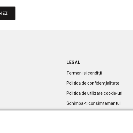
NEZ
LEGAL
Termeni si condiţii
Politica de confidenţialitate
Politica de utilizare cookie-uri
Schimba-ti consimtamantul
Soluționarea litigiilor
sletter
ANPC