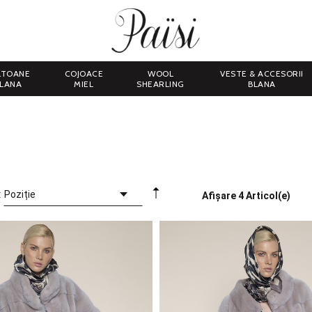
LTOANE
COJOACE
WOOL
VESTE & ACCESORII
LANA
MIEL
SHEARLING
BLANA
:
Afișare
4 Articol(e)