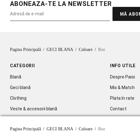
ABONEAZA-TE LA NEWSLETTER
MĂ ABO
Pagina Principală
/
GECI BLANA
/
Culoare
/
Roz
CATEGORII
INFO UTILE
Blană
Despre Paisi
Geci blană
Mix & Match
Clothing
Plata în rate
Veste & accesorii blană
Contact
Celebritati
Pagina Principală
/
GECI BLANA
/
Culoare
/
Roz
Abonare la new