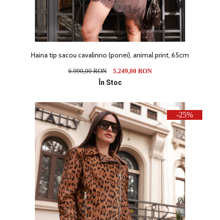
Haina tip sacou cavalinno (ponei), animal print, 65cm
6.990,00 RON
5.249,00 RON
În Stoc
-25%