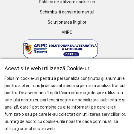
Politica de utilizare cookie-uri
Schimba-ti consimtamantul
Soluționarea litigiilor
ANPC
Acest site web utilizează Cookie-uri
Folosim cookie-uri pentru a personaliza conținutul și anunțurile,
pentru a oferi funcții de social media și pentru a analiza traficul
nostru. De asemenea, împărtășim informații despre utilizarea
WHY CHOOSE PAÏSI
site-ului nostru cu partenerii noștri de socializare, publicitate și
analiză, care îl pot combina cu alte informații pe care le-ați
Branduri Internationale
furnizat-o sau pe care le-au colectat din utilizarea serviciilor lor.
Livrare Gratuită
pentru Comenzile mai mari de 1000 RON.
Sunteți de acord cu cookie-urile noastre dacă continuați să
utilizați site-ul nostru web.