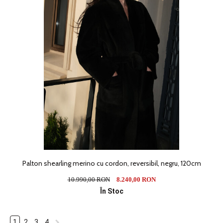
Palton shearling merino cu cordon, reversibil, negru, 120cm
10.990,00 RON
8.240,00 RON
În Stoc
1
2
3
4