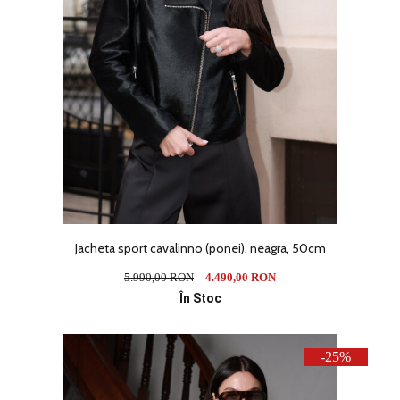
Jacheta sport cavalinno (ponei), neagra, 50cm
5.990,00 RON
4.490,00 RON
În Stoc
-25%