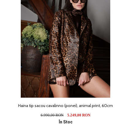
Haina tip sacou cavalinno (ponei), animal print, 60cm
6.990,00 RON
5.249,00 RON
În Stoc