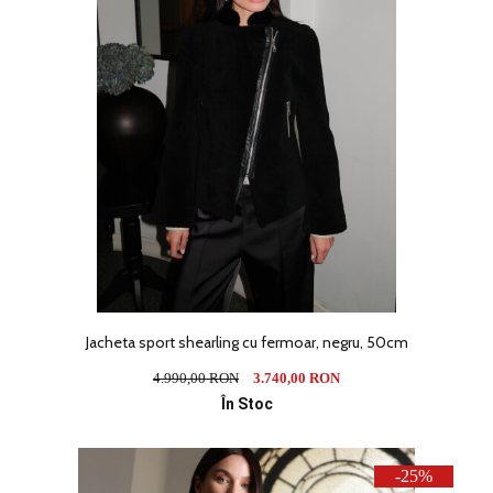
Jacheta sport shearling cu fermoar, negru, 50cm
4.990,00 RON
3.740,00 RON
În Stoc
-25%