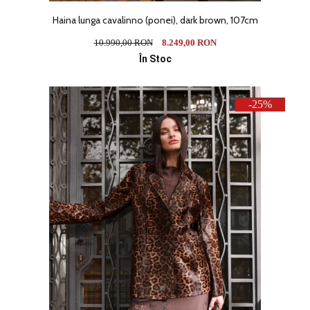
Haina lunga cavalinno (ponei), dark brown, 107cm
10.990,00 RON
8.249,00 RON
În Stoc
-25%