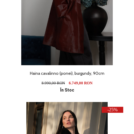
Haina cavalinno (ponei), burgundy, 90cm
8.990,00 RON
6.749,00 RON
În Stoc
-25%