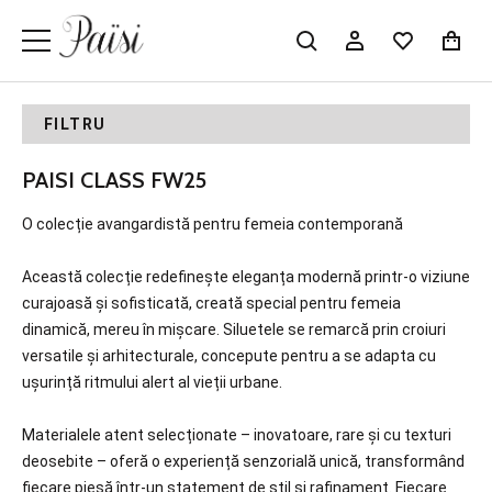
FILTRU
PAISI CLASS FW25
O colecție avangardistă pentru femeia contemporană
Această colecție redefinește eleganța modernă printr-o viziune
curajoasă și sofisticată, creată special pentru femeia
dinamică, mereu în mișcare. Siluetele se remarcă prin croiuri
versatile și arhitecturale, concepute pentru a se adapta cu
ușurință ritmului alert al vieții urbane.
Materialele atent selecționate – inovatoare, rare și cu texturi
deosebite – oferă o experiență senzorială unică, transformând
fiecare piesă într-un statement de stil și rafinament. Fiecare