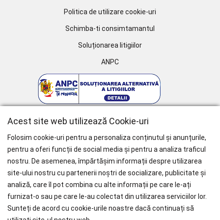
Politica de utilizare cookie-uri
Schimba-ti consimtamantul
Soluționarea litigiilor
ANPC
Acest site web utilizează Cookie-uri
Folosim cookie-uri pentru a personaliza conținutul și anunțurile,
pentru a oferi funcții de social media și pentru a analiza traficul
nostru. De asemenea, împărtășim informații despre utilizarea
WHY CHOOSE PAÏSI
site-ului nostru cu partenerii noștri de socializare, publicitate și
analiză, care îl pot combina cu alte informații pe care le-ați
Branduri Internationale
furnizat-o sau pe care le-au colectat din utilizarea serviciilor lor.
Livrare Gratuită
pentru Comenzile mai mari de 1000 RON.
Sunteți de acord cu cookie-urile noastre dacă continuați să