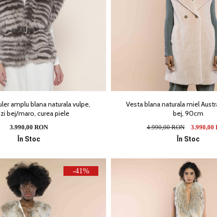
uler amplu blana naturala vulpe,
Vesta blana naturala miel Aust
zi bej/maro, curea piele
bej, 90cm
3.990,00 RON
4.990,00 RON
3.990,00
În Stoc
În Stoc
-41%