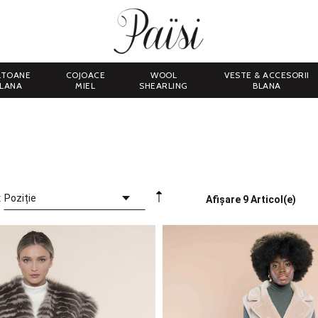
LTOANE
COJOACE
WOOL
VESTE & ACCESORII
LANA
MIEL
SHEARLING
BLANA
:
Afișare
9 Articol(e)