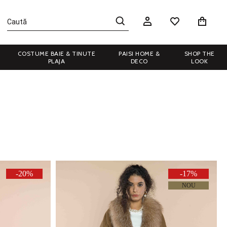
COSTUME BAIE & TINUTE
PAISI HOME &
SHOP THE
PLAJA
DECO
LOOK
-20%
-17%
NOU