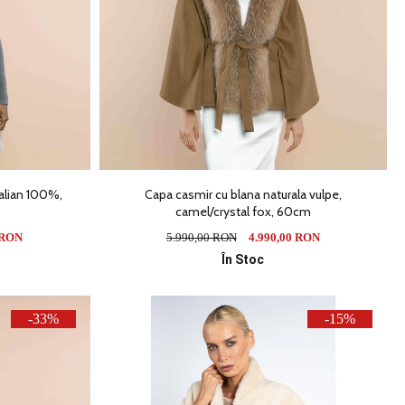
ralian 100%,
Capa casmir cu blana naturala vulpe,
camel/crystal fox, 60cm
 RON
5.990,00 RON
4.990,00 RON
În Stoc
-33%
-15%