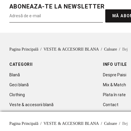
ABONEAZA-TE LA NEWSLETTER
MĂ ABO
Pagina Principală
/
VESTE & ACCESORII BLANA
/
Culoare
/
Bej
CATEGORII
INFO UTILE
Blană
Despre Paisi
Geci blană
Mix & Match
Clothing
Plata în rate
Veste & accesorii blană
Contact
Celebritati
Pagina Principală
/
VESTE & ACCESORII BLANA
/
Culoare
/
Bej
Abonare la new