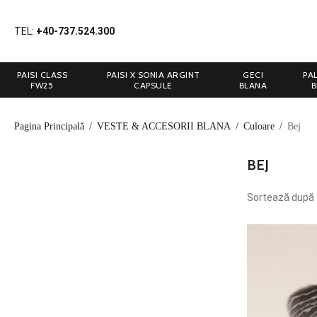
TEL:
+40-737.524.300
PAISI CLASS
PAISI X SONIA ARGINT
GECI
PA
FW25
CAPSULE
BLANA
B
Pagina Principală
/
VESTE & ACCESORII BLANA
/
Culoare
/
Bej
BEJ
Sortează după 