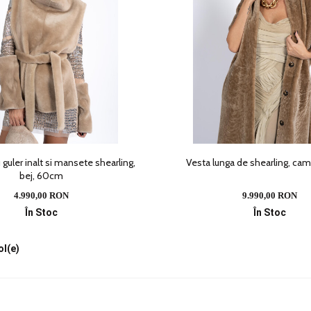
 guler inalt si mansete shearling,
Vesta lunga de shearling, ca
bej, 60cm
4.990,00 RON
9.990,00 RON
În Stoc
În Stoc
ol(e)