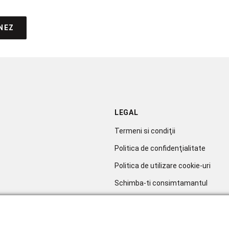
NEZ
LEGAL
Termeni si condiţii
Politica de confidenţialitate
Politica de utilizare cookie-uri
Schimba-ti consimtamantul
Soluționarea litigiilor
sletter
ANPC