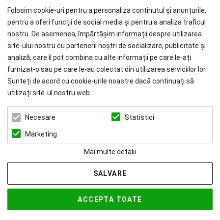
Folosim cookie-uri pentru a personaliza conținutul și anunțurile,
pentru a oferi funcții de social media și pentru a analiza traficul
nostru. De asemenea, împărtășim informații despre utilizarea
WHY CHOOSE PAÏSI
site-ului nostru cu partenerii noștri de socializare, publicitate și
analiză, care îl pot combina cu alte informații pe care le-ați
Branduri Internationale
furnizat-o sau pe care le-au colectat din utilizarea serviciilor lor.
Livrare Gratuită
pentru Comenzile mai mari de 1000 RON.
Sunteți de acord cu cookie-urile noastre dacă continuați să
utilizați site-ul nostru web.
ZEN ART SERVICES SRL
Statistici
Necesare
CUI: 39022519
REG. COM.: J23/1116/2018
Marketing
Mai multe detalii
SALVARE
© 2026 Paisi Powered by
blugento
ACCEPTA TOATE