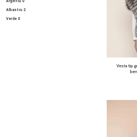
Argintiu
0
Albastru
2
Verde
0
Vesta tip g
ben