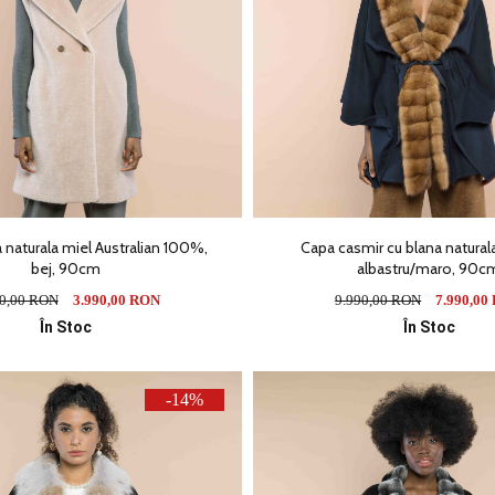
 naturala miel Australian 100%,
Capa casmir cu blana naturala
bej, 90cm
albastru/maro, 90c
90,00 RON
3.990,00 RON
9.990,00 RON
7.990,00
În Stoc
În Stoc
-14%