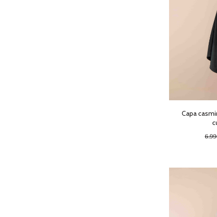
Capa casmir 
c
6.9