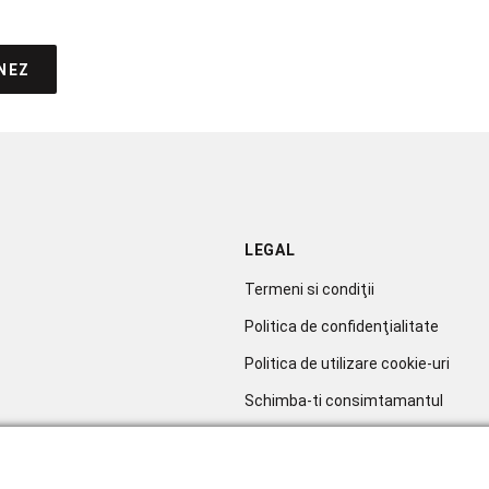
NEZ
LEGAL
Termeni si condiţii
Politica de confidenţialitate
Politica de utilizare cookie-uri
Schimba-ti consimtamantul
Soluționarea litigiilor
sletter
ANPC