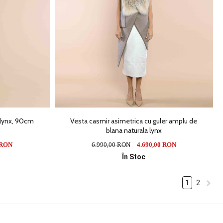
 lynx, 90cm
Vesta casmir asimetrica cu guler amplu de
blana naturala lynx
 RON
6.990,00 RON
4.690,00 RON
În Stoc
1
2