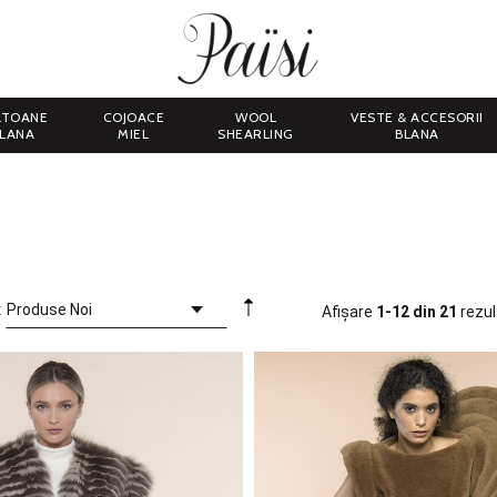
LTOANE
COJOACE
WOOL
VESTE & ACCESORII
LANA
MIEL
SHEARLING
BLANA
:
Afișare
1-12 din 21
rezul