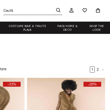
COSTUME BAIE & TINUTE
PAISI HOME &
SHOP THE
PLAJA
DECO
LOOK
tate
1
2
-33%
-20%