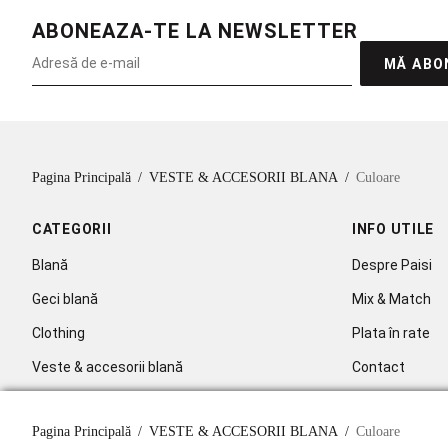
ABONEAZA-TE LA NEWSLETTER
MĂ ABO
Pagina Principală
/
VESTE & ACCESORII BLANA
/
Culoare
CATEGORII
INFO UTILE
Blană
Despre Paisi
Geci blană
Mix & Match
Clothing
Plata în rate
Veste & accesorii blană
Contact
Celebritati
Pagina Principală
/
VESTE & ACCESORII BLANA
/
Culoare
Abonare la new