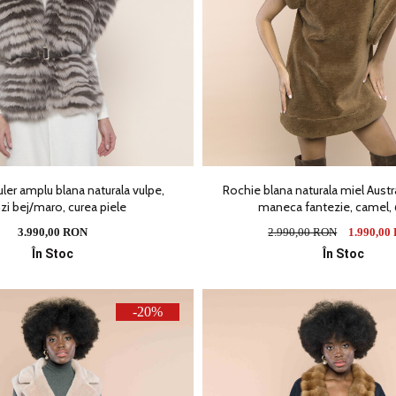
uler amplu blana naturala vulpe,
Rochie blana naturala miel Austra
zi bej/maro, curea piele
maneca fantezie, camel
3.990,00 RON
2.990,00 RON
1.990,00
În Stoc
În Stoc
-20%