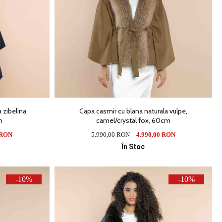
 zibelina,
Capa casmir cu blana naturala vulpe,
m
camel/crystal fox, 60cm
 RON
5.990,00 RON
4.990,00 RON
În Stoc
-10%
-10%