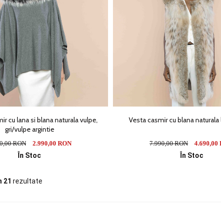
 cu lana si blana naturala vulpe,
Vesta casmir cu blana naturala
gri/vulpe argintie
90,00 RON
2.990,00 RON
7.990,00 RON
4.690,00
În Stoc
În Stoc
n 21
rezultate