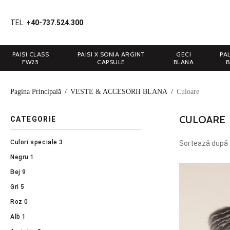
TEL:
+40-737.524.300
PAISI CLASS
PAISI X SONIA ARGINT
GECI
PA
FW25
CAPSULE
BLANA
B
Pagina Principală
/
VESTE & ACCESORII BLANA
/
Culoare
CULOARE
CATEGORIE
Culori speciale
3
Sortează după 
Negru
1
Bej
9
Gri
5
Roz
0
Alb
1