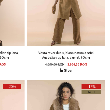
lian tip lana,
Vesta rever dublu, blana naturala miel
, 60cm
Australian tip lana, camel, 90cm
 RON
4.990,00 RON
3.990,00 RON
În Stoc
-20%
-17%
NOU