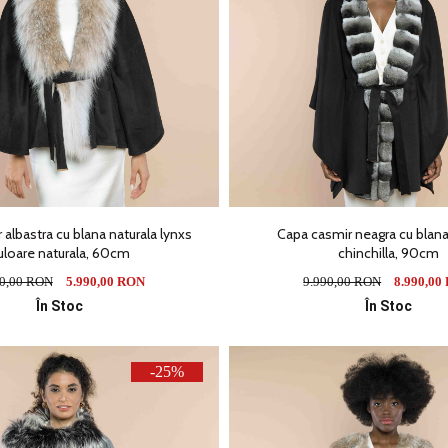
albastra cu blana naturala lynxs
Capa casmir neagra cu blana
uloare naturala, 60cm
chinchilla, 90cm
90,00 RON
5.990,00 RON
9.990,00 RON
8.990,00
În Stoc
În Stoc
-25%