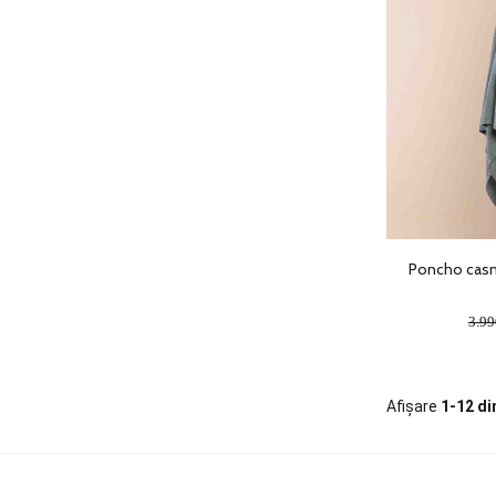
Poncho casmir
3.9
Afișare
1-12 di