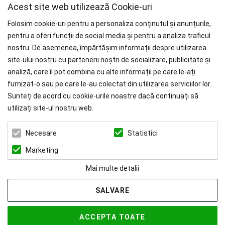
Acest site web utilizează Cookie-uri
Folosim cookie-uri pentru a personaliza conținutul și anunțurile,
pentru a oferi funcții de social media și pentru a analiza traficul
nostru. De asemenea, împărtășim informații despre utilizarea
WHY CHOOSE PAÏSI
site-ului nostru cu partenerii noștri de socializare, publicitate și
analiză, care îl pot combina cu alte informații pe care le-ați
Branduri Internationale
furnizat-o sau pe care le-au colectat din utilizarea serviciilor lor.
Livrare Gratuită
pentru Comenzile mai mari de 1000 RON.
Sunteți de acord cu cookie-urile noastre dacă continuați să
utilizați site-ul nostru web.
ZEN ART SERVICES SRL
Statistici
Necesare
CUI: 39022519
REG. COM.: J23/1116/2018
Marketing
Mai multe detalii
SALVARE
© 2026 Paisi Powered by
blugento
ACCEPTA TOATE