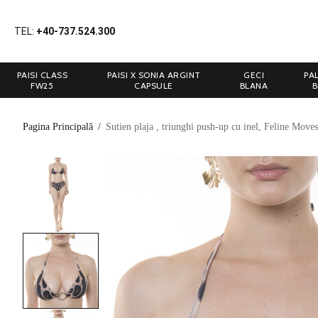
TEL:
+40-737.524.300
PAISI CLASS
PAISI X SONIA ARGINT
GECI
PA
FW25
CAPSULE
BLANA
B
Pagina Principală
/
Sutien plaja , triunghi push-up cu inel, Feline Moves