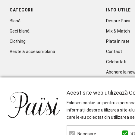
CATEGORII
INFO UTILE
Blană
Despre Paisi
Geci blană
Mix & Match
Clothing
Plata în rate
Veste & accesorii blană
Contact
Celebritati
Abonare la new
Acest site web utilizează Co
Folosim cookie-uri pentru a personal
informații despre utilizarea site-ulu
care le-au colectat din utilizarea se
St
Necesare