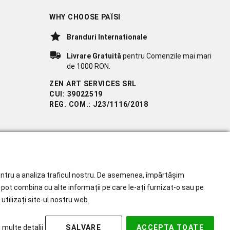
WHY CHOOSE PAÏSI
Branduri Internationale
Livrare Gratuită
pentru Comenzile mai mari
de 1000 RON.
ZEN ART SERVICES SRL
CUI: 39022519
REG. COM.: J23/1116/2018
 pentru a analiza traficul nostru. De asemenea, împărtășim
îl pot combina cu alte informații pe care le-ați furnizat-o sau pe
utilizați site-ul nostru web.
 multe detalii
SALVARE
ACCEPTA TOATE