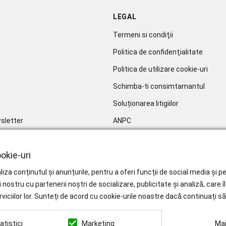
LEGAL
Termeni si condiţii
Politica de confidenţialitate
Politica de utilizare cookie-uri
Schimba-ti consimtamantul
Soluționarea litigiilor
sletter
ANPC
okie-uri
iza conținutul și anunțurile, pentru a oferi funcții de social media și
i nostru cu partenerii noștri de socializare, publicitate și analiză, care 
rviciilor lor. Sunteți de acord cu cookie-urile noastre dacă continuați să 
atistici
Marketing
Mai