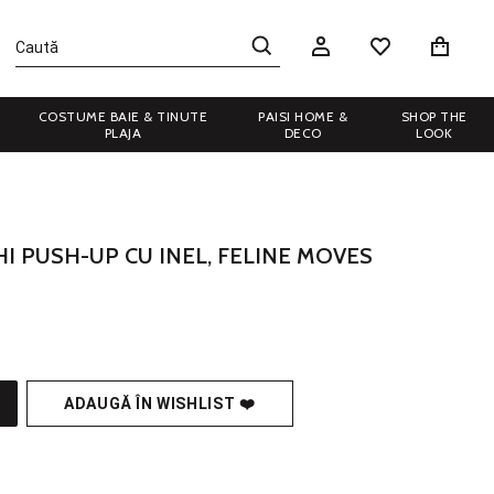
COSTUME BAIE & TINUTE
PAISI HOME &
SHOP THE
PLAJA
DECO
LOOK
HI PUSH-UP CU INEL, FELINE MOVES
ADAUGĂ ÎN WISHLIST ❤️