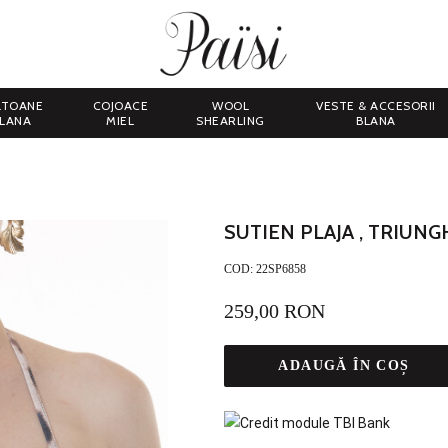
LTOANE
COJOACE
WOOL
VESTE & ACCESORII
LANA
MIEL
SHEARLING
BLANA
SUTIEN PLAJA , TRIUNG
COD:
22SP6858
259,00 RON
ADAUGĂ ÎN COȘ