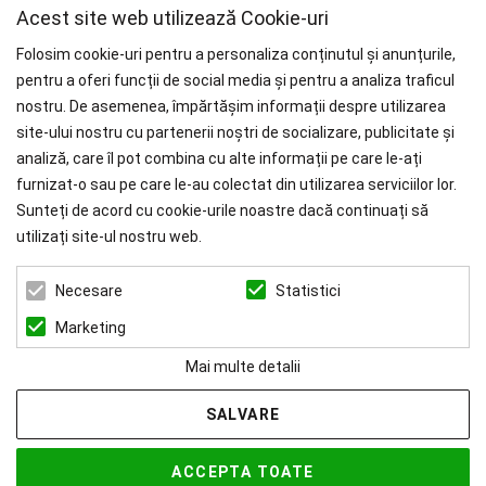
Acest site web utilizează Cookie-uri
Folosim cookie-uri pentru a personaliza conținutul și anunțurile,
pentru a oferi funcții de social media și pentru a analiza traficul
nostru. De asemenea, împărtășim informații despre utilizarea
WHY CHOOSE PAÏSI
site-ului nostru cu partenerii noștri de socializare, publicitate și
analiză, care îl pot combina cu alte informații pe care le-ați
Branduri Internationale
furnizat-o sau pe care le-au colectat din utilizarea serviciilor lor.
Livrare Gratuită
pentru Comenzile mai mari de 1000 RON.
Sunteți de acord cu cookie-urile noastre dacă continuați să
utilizați site-ul nostru web.
ZEN ART SERVICES SRL
Statistici
Necesare
CUI: 39022519
REG. COM.: J23/1116/2018
Marketing
Mai multe detalii
SALVARE
© 2026 Paisi Powered by
blugento
ACCEPTA TOATE