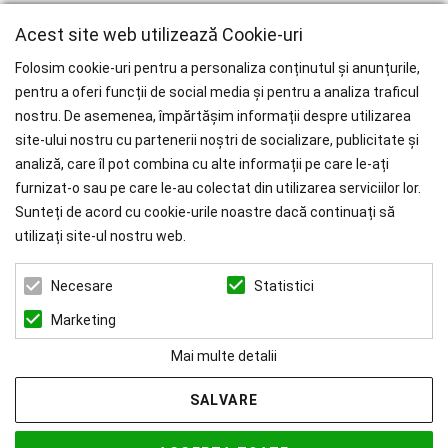
Acest site web utilizează Cookie-uri
Folosim cookie-uri pentru a personaliza conținutul și anunțurile,
pentru a oferi funcții de social media și pentru a analiza traficul
nostru. De asemenea, împărtășim informații despre utilizarea
WHY CHOOSE PAÏSI
site-ului nostru cu partenerii noștri de socializare, publicitate și
analiză, care îl pot combina cu alte informații pe care le-ați
Branduri Internationale
furnizat-o sau pe care le-au colectat din utilizarea serviciilor lor.
Livrare Gratuită
pentru Comenzile mai mari de 1000 RON.
Sunteți de acord cu cookie-urile noastre dacă continuați să
utilizați site-ul nostru web.
ZEN ART SERVICES SRL
Statistici
Necesare
CUI: 39022519
REG. COM.: J23/1116/2018
Marketing
Mai multe detalii
SALVARE
© 2026 Paisi Powered by
blugento