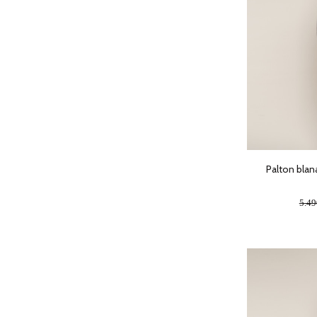
Palton blana
5.4