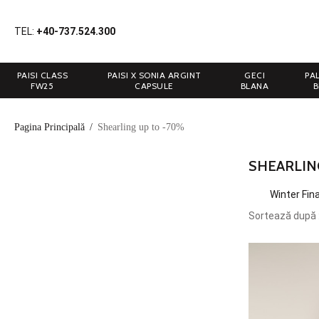
TEL:
+40-737.524.300
PAISI CLASS
PAISI X SONIA ARGINT
GECI
PA
FW25
CAPSULE
BLANA
B
Pagina Principală
/
Shearling up to -70%
SHEARLIN
Winter Fin
Sortează după 