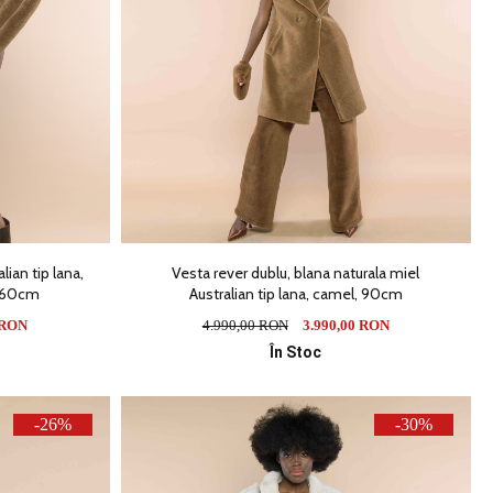
lian tip lana,
Vesta rever dublu, blana naturala miel
, 60cm
Australian tip lana, camel, 90cm
 RON
4.990,00 RON
3.990,00 RON
În Stoc
-26%
-30%