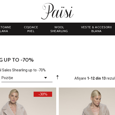
LTOANE
COJOACE
WOOL
VESTE & ACCESORII
LANA
MIEL
SHEARLING
BLANA
G UP TO -70%
al Sales Shearling up to -70%
:
Afișare
1-12 din 13
rezul
-30%