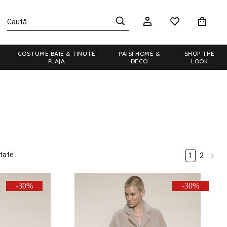
COSTUME BAIE & TINUTE
PAISI HOME &
SHOP THE
PLAJA
DECO
LOOK
tate
1
2
-30%
-30%