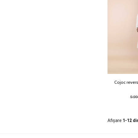
Cojoc revers
9.9
Afișare
1-12 di