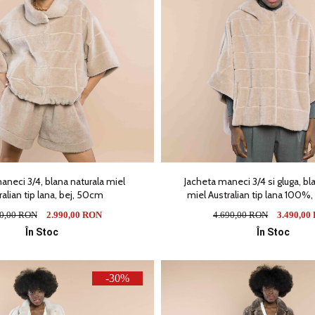
aneci 3/4, blana naturala miel
Jacheta maneci 3/4 si gluga, bl
ralian tip lana, bej, 50cm
miel Australian tip lana 100%
90,00 RON
2.990,00 RON
4.690,00 RON
3.490,00
În Stoc
În Stoc
-30%