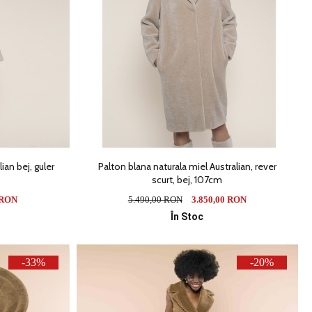
ian bej, guler
Palton blana naturala miel Australian, rever
scurt, bej, 107cm
 RON
5.490,00 RON
3.850,00 RON
În Stoc
-33%
-20%