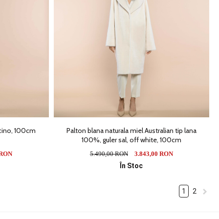
ucino, 100cm
Palton blana naturala miel Australian tip lana
100%, guler sal, off white, 100cm
 RON
5.490,00 RON
3.843,00 RON
În Stoc
1
2