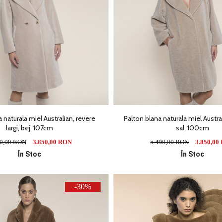
 naturala miel Australian, revere
Palton blana naturala miel Austral
largi, bej, 107cm
sal, 100cm
90,00 RON
3.850,00 RON
5.490,00 RON
3.850,00
În Stoc
În Stoc
-30%