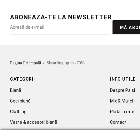
ABONEAZA-TE LA NEWSLETTER
MĂ ABO
Pagina Principală
/
Shearling up to -70%
CATEGORII
INFO UTILE
Blană
Despre Paisi
Geci blană
Mix & Match
Clothing
Plata în rate
Veste & accesorii blană
Contact
Celebritati