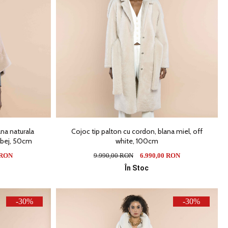
ana naturala
Cojoc tip palton cu cordon, blana miel, off
, bej, 50cm
white, 100cm
 RON
9.990,00 RON
6.990,00 RON
În Stoc
-30%
-30%