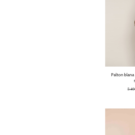
Palton blana 
5.4