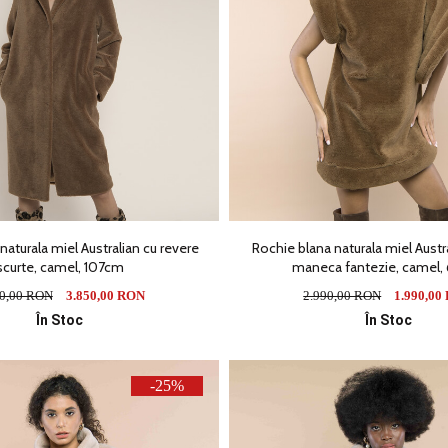
naturala miel Australian cu revere
Rochie blana naturala miel Austra
scurte, camel, 107cm
maneca fantezie, camel
90,00 RON
3.850,00 RON
2.990,00 RON
1.990,00
În Stoc
În Stoc
-25%