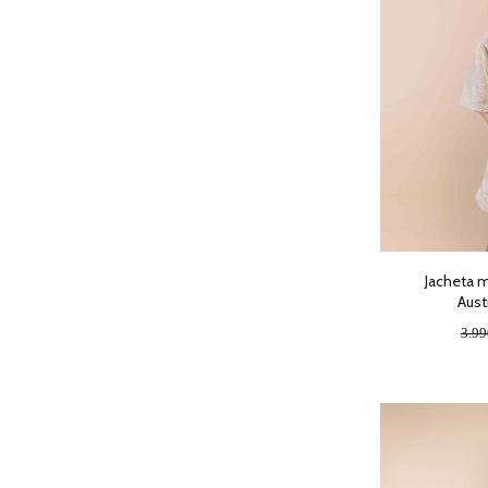
Jacheta m
Aust
3.9