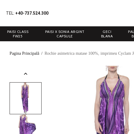
TEL:
+40-737.524.300
PAISI CLASS
PAISI X SONIA ARGINT
GECI
PA
FW25
CAPSULE
BLANA
B
Pagina Principală
/
Rochie asimetrica matase 100%, imprimeu Cyclam 