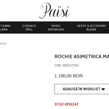
LTOANE
COJOACE
WOOL
VESTE & ACCESORII
LANA
MIEL
SHEARLING
BLANA
Jewel
ROCHIE ASIMETRICA M
COD:
21RACJ7354
1.190,00 RON
ADAUGĂ ÎN WISHLIST ❤️
STOC EPUIZAT