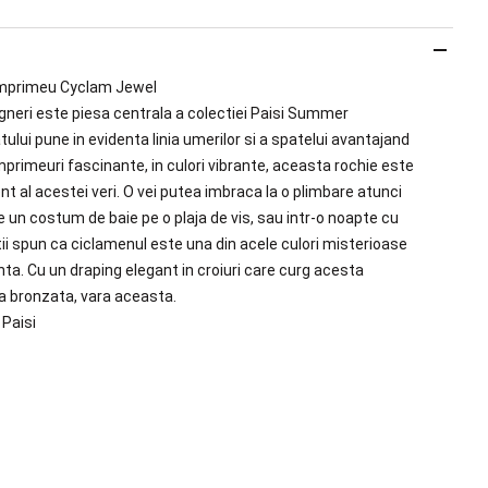
imprimeu Cyclam Jewel
neri este piesa centrala a colectiei Paisi Summer
atului pune in evidenta linia umerilor si a spatelui avantajand
imprimeuri fascinante, in culori vibrante, aceasta rochie este
 al acestei veri. O vei putea imbraca la o plimbare atunci
e un costum de baie pe o plaja de vis, sau intr-o noapte cu
stii spun ca ciclamenul este una din acele culori misterioase
renta. Cu un draping elegant in croiuri care curg acesta
lea bronzata, vara aceasta.
Paisi