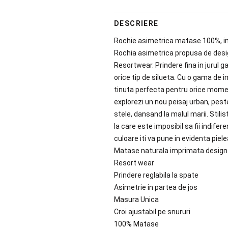
DESCRIERE
Rochie asimetrica matase 100%, 
Rochia asimetrica propusa de desig
Resortwear. Prindere fina in jurul g
orice tip de silueta. Cu o gama de 
tinuta perfecta pentru orice moment
explorezi un nou peisaj urban, pest
stele, dansand la malul marii. Stili
la care este imposibil sa fii indife
culoare iti va pune in evidenta pie
Matase naturala imprimata design 
Resort wear
Prindere reglabila la spate
Asimetrie in partea de jos
Masura Unica
Croi ajustabil pe snururi
100% Matase