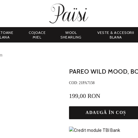
LTOANE
COJOACE
WOOL
VESTE & ACCESORII
LANA
MIEL
SHEARLING
BLANA
cm
PAREO WILD MOOD, BOR
COD:
21PA7158
199,00 RON
ADAUGĂ ÎN COȘ