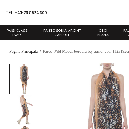
TEL:
+40-737.524.300
PAISI CLASS
PAISI X SONIA ARGINT
GECI
PA
FW25
CAPSULE
BLANA
B
Pagina Principală
/
Pareo Wild Mood, bordura bej-aurie, voal 112x192