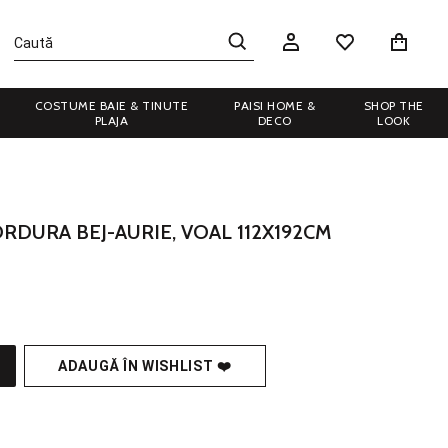
COSTUME BAIE & TINUTE
PAISI HOME &
SHOP THE
PLAJA
DECO
LOOK
DURA BEJ-AURIE, VOAL 112X192CM
ADAUGĂ ÎN WISHLIST ❤️