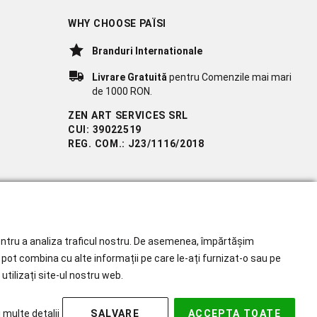
WHY CHOOSE PAÏSI
Branduri Internationale
Livrare Gratuită
pentru Comenzile mai mari
de 1000 RON.
ZEN ART SERVICES SRL
CUI: 39022519
REG. COM.: J23/1116/2018
 pentru a analiza traficul nostru. De asemenea, împărtășim
îl pot combina cu alte informații pe care le-ați furnizat-o sau pe
utilizați site-ul nostru web.
 multe detalii
SALVARE
ACCEPTA TOATE