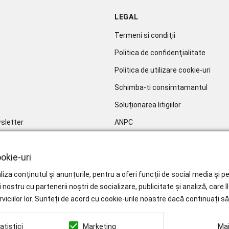
LEGAL
Termeni si condiţii
Politica de confidenţialitate
Politica de utilizare cookie-uri
Schimba-ti consimtamantul
Soluționarea litigiilor
sletter
ANPC
okie-uri
iza conținutul și anunțurile, pentru a oferi funcții de social media și
i nostru cu partenerii noștri de socializare, publicitate și analiză, care 
rviciilor lor. Sunteți de acord cu cookie-urile noastre dacă continuați să 
atistici
Marketing
Mai