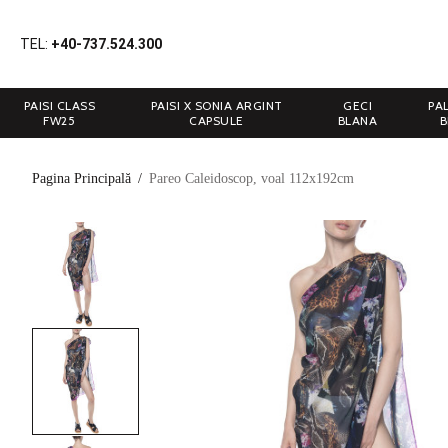
TEL:
+40-737.524.300
PAISI CLASS
PAISI X SONIA ARGINT
GECI
PA
FW25
CAPSULE
BLANA
B
Pagina Principală
/
Pareo Caleidoscop, voal 112x192cm