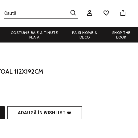
COSTUME BAIE & TINUTE
PAISI HOME &
SHOP THE
PLAJA
DECO
LOOK
OAL 112X192CM
ADAUGĂ ÎN WISHLIST ❤️