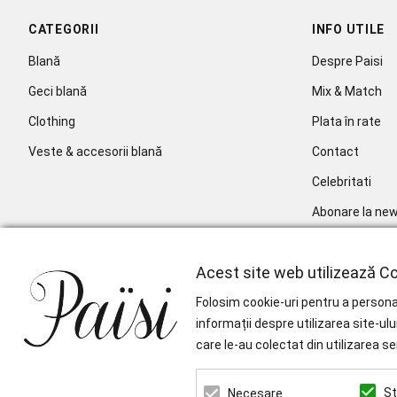
CATEGORII
INFO UTILE
Blană
Despre Paisi
Geci blană
Mix & Match
Clothing
Plata în rate
Veste & accesorii blană
Contact
Celebritati
Abonare la new
Acest site web utilizează Co
Folosim cookie-uri pentru a personal
informații despre utilizarea site-ulu
care le-au colectat din utilizarea se
St
Necesare