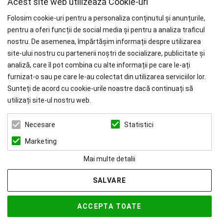
Acest site web utilizează Cookie-uri
Folosim cookie-uri pentru a personaliza conținutul și anunțurile,
pentru a oferi funcții de social media și pentru a analiza traficul
nostru. De asemenea, împărtășim informații despre utilizarea
WHY CHOOSE PAÏSI
site-ului nostru cu partenerii noștri de socializare, publicitate și
analiză, care îl pot combina cu alte informații pe care le-ați
Branduri Internationale
furnizat-o sau pe care le-au colectat din utilizarea serviciilor lor.
Livrare Gratuită
pentru Comenzile mai mari de 1000 RON.
Sunteți de acord cu cookie-urile noastre dacă continuați să
utilizați site-ul nostru web.
ZEN ART SERVICES SRL
Statistici
Necesare
CUI: 39022519
REG. COM.: J23/1116/2018
Marketing
Mai multe detalii
SALVARE
© 2026 Paisi Powered by
blugento
ACCEPTA TOATE