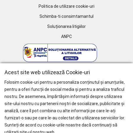
Politica de utilizare cookie-uri
Schimba-ti consimtamantul
Soluționarea litigiilor
ANPC
Acest site web utilizează Cookie-uri
Folosim cookie-uri pentru a personaliza conținutul și anunțurile,
pentru a oferi funcții de social media și pentru a analiza traficul
nostru. De asemenea, împărtășim informații despre utilizarea
WHY CHOOSE PAÏSI
site-ului nostru cu partenerii noștri de socializare, publicitate și
analiză, care îl pot combina cu alte informații pe care le-ați
Branduri Internationale
furnizat-o sau pe care le-au colectat din utilizarea serviciilor lor.
Livrare Gratuită
pentru Comenzile mai mari de 1000 RON.
Sunteți de acord cu cookie-urile noastre dacă continuați să
utilizați site-ul nostru web.