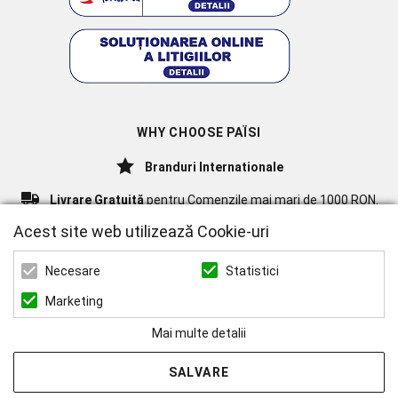
WHY CHOOSE PAÏSI
Branduri Internationale
Livrare Gratuită
pentru Comenzile mai mari de 1000 RON.
Acest site web utilizează Cookie-uri
ZEN ART SERVICES SRL
Statistici
Necesare
CUI: 39022519
REG. COM.: J23/1116/2018
Marketing
Mai multe detalii
SALVARE
© 2026 Paisi Powered by
blugento