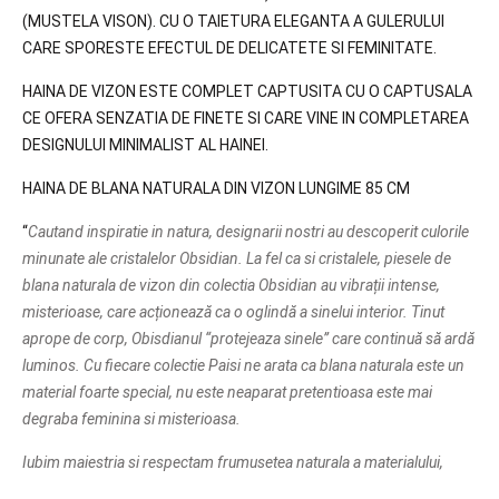
(MUSTELA VISON). CU O TAIETURA ELEGANTA A GULERULUI
CARE SPORESTE EFECTUL DE DELICATETE SI FEMINITATE.
HAINA DE VIZON ESTE COMPLET CAPTUSITA CU O CAPTUSALA
CE OFERA SENZATIA DE FINETE SI CARE VINE IN COMPLETAREA
DESIGNULUI MINIMALIST AL HAINEI.
HAINA DE BLANA NATURALA DIN VIZON LUNGIME 85 CM
“
Cautand inspiratie in natura, designarii nostri au descoperit culorile
minunate ale cristalelor Obsidian. La fel ca si cristalele, piesele de
blana naturala de vizon din colectia Obsidian au vibrații intense,
misterioase, care acționează ca o oglindă a sinelui interior. Tinut
aprope de corp, Obisdianul “protejeaza sinele” care continuă să ardă
luminos. Cu fiecare colectie Paisi ne arata ca blana naturala este un
material foarte special, nu este neaparat pretentioasa este mai
degraba feminina si misterioasa.
Iubim maiestria si respectam frumusetea naturala a materialului,