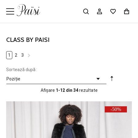
CLASS BY PAISI
1
2
3
Sortează după :
Afișare
1-12 din 34
rezultate
-50%