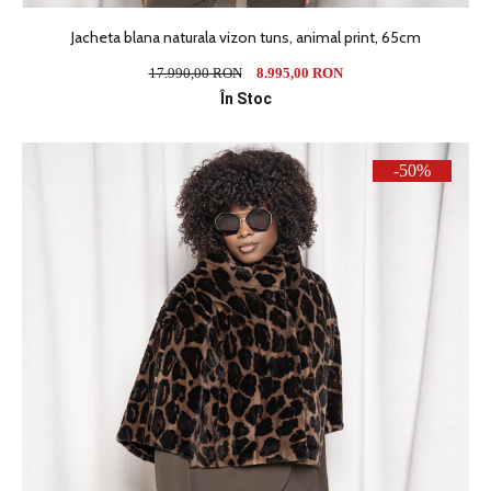
Jacheta blana naturala vizon tuns, animal print, 65cm
17.990,00 RON
8.995,00 RON
În Stoc
-50%