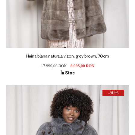
Haina blana naturala vizon, grey brown, 70cm
17.990,00 RON
8.995,00 RON
În Stoc
-50%