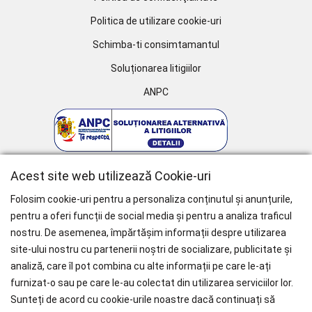
Politica de utilizare cookie-uri
Schimba-ti consimtamantul
Soluționarea litigiilor
ANPC
Acest site web utilizează Cookie-uri
Folosim cookie-uri pentru a personaliza conținutul și anunțurile,
pentru a oferi funcții de social media și pentru a analiza traficul
nostru. De asemenea, împărtășim informații despre utilizarea
WHY CHOOSE PAÏSI
site-ului nostru cu partenerii noștri de socializare, publicitate și
analiză, care îl pot combina cu alte informații pe care le-ați
Branduri Internationale
furnizat-o sau pe care le-au colectat din utilizarea serviciilor lor.
Livrare Gratuită
pentru Comenzile mai mari de 1000 RON.
Sunteți de acord cu cookie-urile noastre dacă continuați să