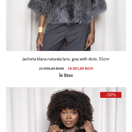
Jacheta blana naturala lynx, gray with dots, 55cm
21.990,00 RON
10.995,00 RON
În Stoc
-50%