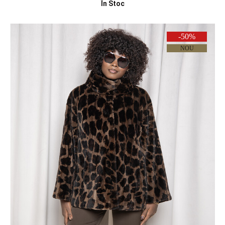
În Stoc
-50%
NOU