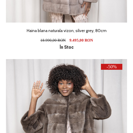
Haina blana naturala vizon, silver grey, 80cm
18.990,00 RON
9.495,00 RON
În Stoc
-50%