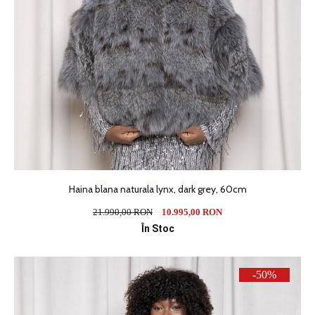
Haina blana naturala lynx, dark grey, 60cm
21.990,00 RON
10.995,00 RON
În Stoc
-50%