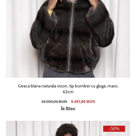
Geaca blana naturala vizon, tip bomber cu gluga, maro,
62cm
18.990,00 RON
9.495,00 RON
În Stoc
-50%