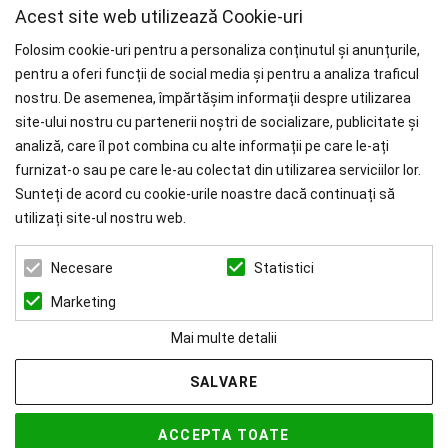
Acest site web utilizează Cookie-uri
Folosim cookie-uri pentru a personaliza conținutul și anunțurile,
pentru a oferi funcții de social media și pentru a analiza traficul
nostru. De asemenea, împărtășim informații despre utilizarea
WHY CHOOSE PAÏSI
site-ului nostru cu partenerii noștri de socializare, publicitate și
analiză, care îl pot combina cu alte informații pe care le-ați
Branduri Internationale
furnizat-o sau pe care le-au colectat din utilizarea serviciilor lor.
Livrare Gratuită
pentru Comenzile mai mari de 1000 RON.
Sunteți de acord cu cookie-urile noastre dacă continuați să
utilizați site-ul nostru web.
ZEN ART SERVICES SRL
Statistici
Necesare
CUI: 39022519
REG. COM.: J23/1116/2018
Marketing
Mai multe detalii
SALVARE
© 2026 Paisi Powered by
blugento
ACCEPTA TOATE