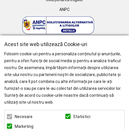
ANPC
Acest site web utilizează Cookie-uri
Folosim cookie-uri pentru a personaliza conținutul și anunțurile,
pentru a oferi funcții de social media și pentru a analiza traficul
nostru. De asemenea, împărtășim informații despre utilizarea
WHY CHOOSE PAÏSI
site-ului nostru cu partenerii noștri de socializare, publicitate și
analiză, care îl pot combina cu alte informații pe care le-ați
Branduri Internationale
furnizat-o sau pe care le-au colectat din utilizarea serviciilor lor.
Livrare Gratuită
pentru Comenzile mai mari de 1000 RON.
Sunteți de acord cu cookie-urile noastre dacă continuați să
utilizați site-ul nostru web.
ZEN ART SERVICES SRL
Statistici
Necesare
CUI: 39022519
REG. COM.: J23/1116/2018
Marketing