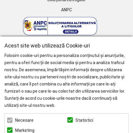
ANPC
Acest site web utilizează Cookie-uri
Folosim cookie-uri pentru a personaliza conținutul și anunțurile,
pentru a oferi funcții de social media și pentru a analiza traficul
nostru. De asemenea, împărtășim informații despre utilizarea
WHY CHOOSE PAÏSI
site-ului nostru cu partenerii noștri de socializare, publicitate și
analiză, care îl pot combina cu alte informații pe care le-ați
Branduri Internationale
furnizat-o sau pe care le-au colectat din utilizarea serviciilor lor.
Livrare Gratuită
pentru Comenzile mai mari de 1000 RON.
Sunteți de acord cu cookie-urile noastre dacă continuați să
utilizați site-ul nostru web.
ZEN ART SERVICES SRL
Statistici
Necesare
CUI: 39022519
REG. COM.: J23/1116/2018
Marketing