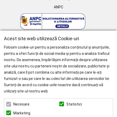
ANPC
Acest site web utilizează Cookie-uri
Folosim cookie-uri pentru a personaliza conținutul și anunțurile,
pentru a oferi funcții de social media și pentru a analiza traficul
nostru. De asemenea, împărtășim informații despre utilizarea
WHY CHOOSE PAÏSI
site-ului nostru cu partenerii noștri de socializare, publicitate și
analiză, care îl pot combina cu alte informații pe care le-ați
Branduri Internationale
furnizat-o sau pe care le-au colectat din utilizarea serviciilor lor.
Livrare Gratuită
pentru Comenzile mai mari de 1000 RON.
Sunteți de acord cu cookie-urile noastre dacă continuați să
utilizați site-ul nostru web.
ZEN ART SERVICES SRL
Statistici
Necesare
CUI: 39022519
REG. COM.: J23/1116/2018
Marketing