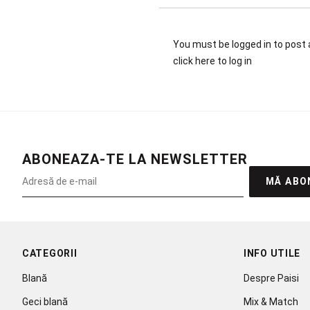
You must be logged in to pos
click here
to log in
ABONEAZA-TE LA NEWSLETTER
MĂ ABO
CATEGORII
INFO UTILE
Blană
Despre Paisi
Geci blană
Mix & Match