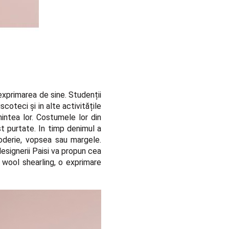
 exprimarea de sine. Studenții
coteci și in alte activitățile
intea lor. Costumele lor din
st purtate. In timp denimul a
roderie, vopsea sau margele.
 designerii Paisi va propun cea
 wool shearling, o exprimare