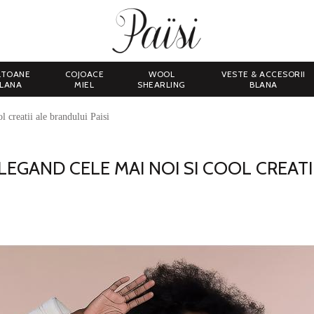
LTOANE
COJOACE
WOOL
VESTE & ACCESORII
LANA
MIEL
SHEARLING
BLANA
l creatii ale brandului Paisi
ALEGAND CELE MAI NOI SI COOL CREATI