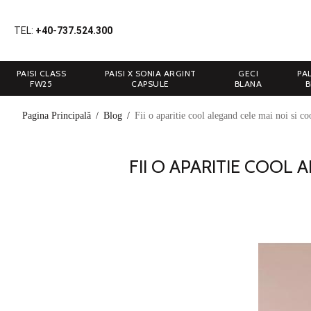
TEL:
+40-737.524.300
PAISI CLASS
PAISI X SONIA ARGINT
GECI
PA
FW25
CAPSULE
BLANA
B
Pagina Principală
/
Blog
/
Fii o aparitie cool alegand cele mai noi si coo
FII O APARITIE COOL 