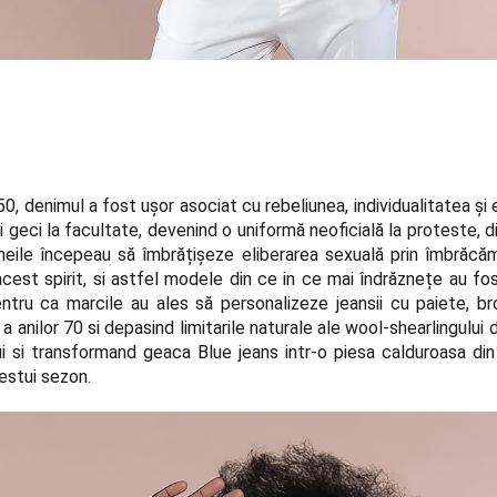
950, denimul a fost ușor asociat cu rebeliunea, individualitatea și
 geci la facultate, devenind o uniformă neoficială la proteste, dis
emeile începeau să îmbrățișeze eliberarea sexuală prin îmbrăcăm
cest spirit, si astfel modele din ce in ce mai îndrăznețe au fo
ntru ca marcile au ales să personalizeze jeansii cu paiete, b
 a anilor 70 si depasind limitarile naturale ale wool-shearlingului
ui si transformand geaca Blue jeans intr-o piesa calduroasa din
estui sezon.