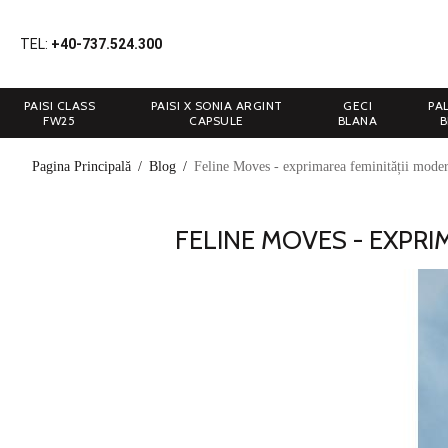
TEL:
+40-737.524.300
PAISI CLASS
PAISI X SONIA ARGINT
GECI
PA
FW25
CAPSULE
BLANA
B
Pagina Principală
/
Blog
/
Feline Moves - exprimarea feminității modern
FELINE MOVES - EXPRI