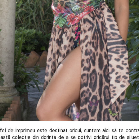
fel de imprimeu este destinat oricui, suntem aici să te cont
stă colecție din dorința de a se potrivi oricărui tip de silue