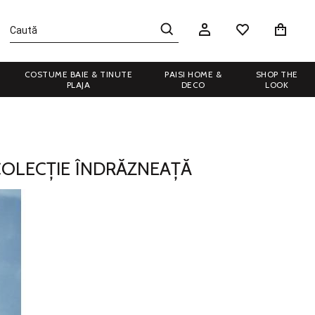
COSTUME BAIE & TINUTE
PAISI HOME &
SHOP THE
PLAJA
DECO
LOOK
 COLECȚIE ÎNDRĂZNEAȚĂ