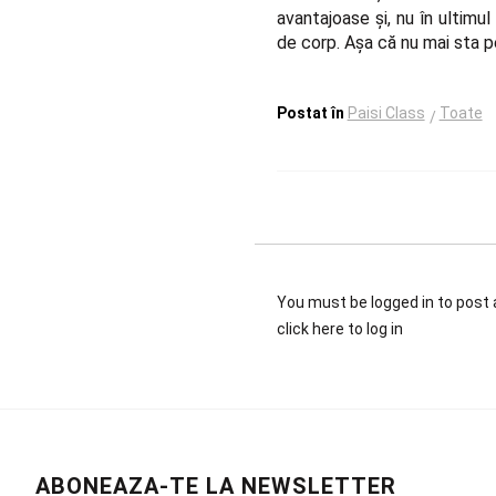
avantajoase
și, nu în ultimul
de corp. Așa că nu mai sta 
Postat în
Paisi Class
Toate
You must be logged in to pos
click here
to log in
ABONEAZA-TE LA NEWSLETTER