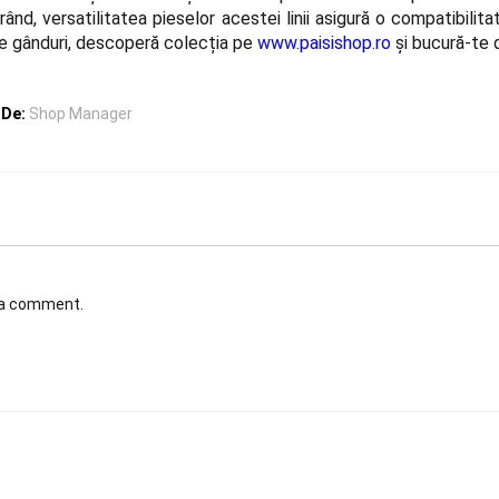
 rând,
versatilitatea
pieselor acestei linii asigură o compatibilit
pe gânduri, descoperă colecția pe
www.paisishop.ro
și bucură-te d
De:
Shop Manager
t a comment.