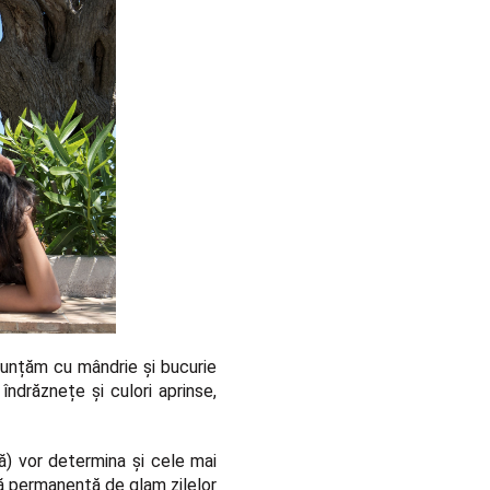
unțăm cu mândrie și bucurie
îndrăznețe și culori aprinse,
ă) vor determina și cele mai
tă permanentă de glam zilelor