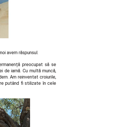
 noi avem răspunsul.
 permanență preocupat să se
ei de iarnă. Cu multă muncă,
rn. Am reinventat croiurile,
e putând fi stilizate în cele