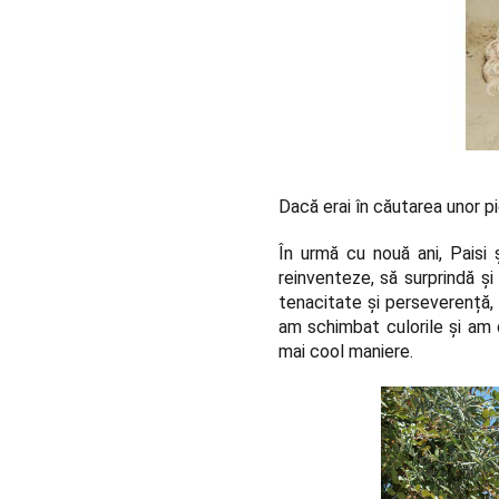
Dacă erai în căutarea unor p
În urmă cu nouă ani, Paisi
reinventeze, să surprindă ș
tenacitate și perseverență,
am schimbat culorile și am d
mai cool maniere.