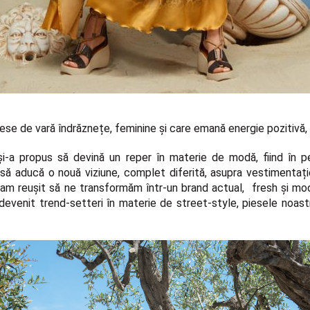
iese de vară îndrăznețe, feminine și care emană energie pozitivă,
 și-a propus să devină un
reper în materie de modă
, fiind în
i să aducă
o nouă viziune,
complet diferită, asupra vestimentați
 am reușit să ne transformăm într-un brand actual, fresh și mode
evenit trend-setteri în materie de street-style, piesele noastr