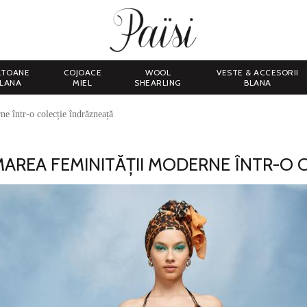
LTOANE
COJOACE
WOOL
VESTE & ACCESORII
LANA
MIEL
SHEARLING
BLANA
e într-o colecție îndrăzneață
MAREA FEMINITĂȚII MODERNE ÎNTR-O