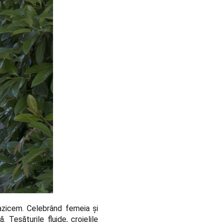
razicem. Celebrând femeia și
tă.
Țesăturile fluide
,
croielile