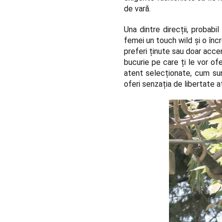
de vară.
Una dintre direcții, probab
femei un
touch wild
și o înc
preferi ținute sau doar accen
bucurie pe care ți le vor of
atent selecționate, cum sun
oferi senzația de libertate a