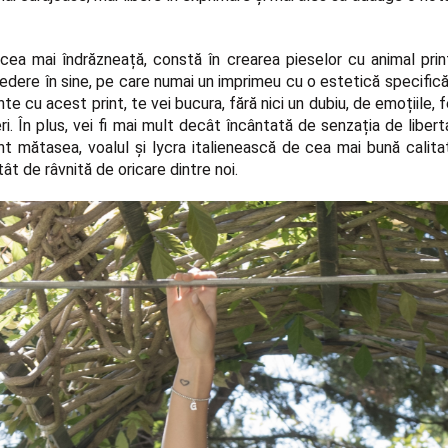
il cea mai îndrăzneață, constă în crearea
pieselor cu animal prin
redere în sine, pe care numai un imprimeu cu o estetică specifică 
te cu acest print, te vei bucura, fără nici un dubiu, de emoțiile,
eri. În plus, vei fi mai mult decât încântată de senzația de liber
t mătasea, voalul și lycra italienească de cea mai bună calitate
tât de râvnită de oricare dintre noi.