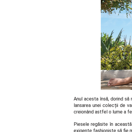
Anul acesta însă, dorind să
lansarea unei colecții de v
creionând astfel o lume a f
Piesele regăsite în această
exigente fashioniste să fie 