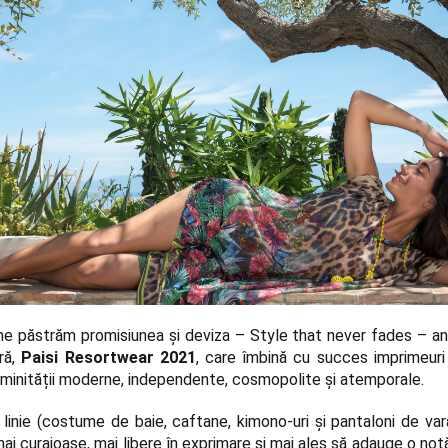
 ne păstrăm promisiunea și deviza –
Style that never fades
– an
ară,
Paisi Resortwear 2021
, care îmbină cu succes imprimeuri 
eminității moderne, independente, cosmopolite și atemporale.
 linie (costume de baie, caftane, kimono-uri și pantaloni de var
mai curajoase, mai libere în exprimare și mai ales să adauge o no