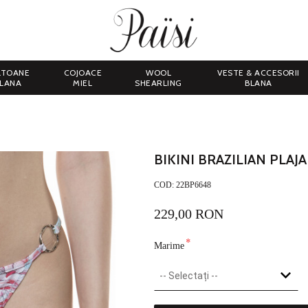
LTOANE
COJOACE
WOOL
VESTE & ACCESORII
LANA
MIEL
SHEARLING
BLANA
BIKINI BRAZILIAN PLAJ
COD:
22BP6648
229,00 RON
*
Marime