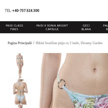
TEL:
+40-737.524.300
PAISI CLASS
PAISI X SONIA ARGINT
GECI
PA
FW25
CAPSULE
BLANA
B
Pagina Principală
/
Bikini brazilian plaja cu 2 inele, Dreamy Garden