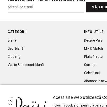
MĂ ABO
CATEGORII
INFO UTILE
Blană
Despre Paisi
Geci blană
Mix & Match
Clothing
Plata în rate
Veste & accesorii blană
Contact
Celebritati
Abonare la new
Acest site web utilizează Co
Folosim cookie-uri pentru a personal