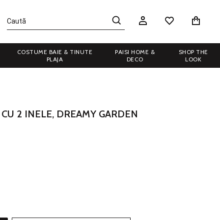
COSTUME BAIE & TINUTE
PAISI HOME &
SHOP THE
PLAJA
DECO
LOOK
A CU 2 INELE, DREAMY GARDEN