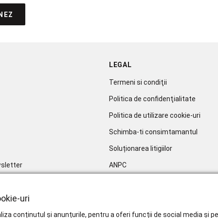
NEZ
LEGAL
Termeni si condiţii
Politica de confidenţialitate
Politica de utilizare cookie-uri
Schimba-ti consimtamantul
Soluționarea litigiilor
sletter
ANPC
okie-uri
iza conținutul și anunțurile, pentru a oferi funcții de social media și