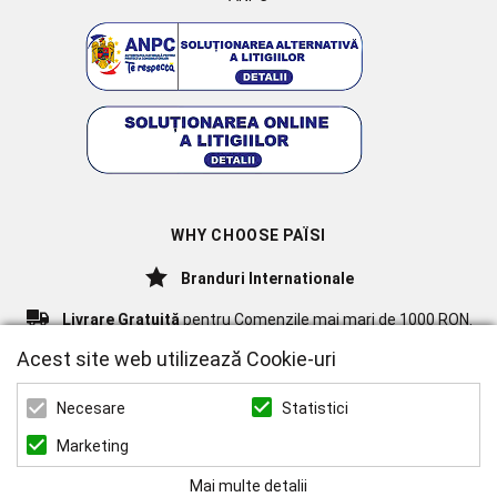
WHY CHOOSE PAÏSI
Branduri Internationale
Livrare Gratuită
pentru Comenzile mai mari de 1000 RON.
Acest site web utilizează Cookie-uri
ZEN ART SERVICES SRL
Statistici
Necesare
CUI: 39022519
REG. COM.: J23/1116/2018
Marketing
Mai multe detalii